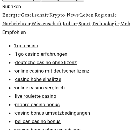
Rubriken
Energie
Gesellschaft
Krypto-News
Leben
Regionale
·
·
·
·
Nachrichten
Wissenschaft
Kultur
Sport
Technologie
Mobi
·
·
·
·
·
Empfohlen
1go casino
·
1go casino erfahrungen
·
deutsche casino ohne lizenz
·
online casino mit deutscher lizenz
·
casino hohe einsätze
·
online casino vergleich
·
live roulette casino
·
monro casino bonus
·
casino bonus umsatzbedingungen
·
pelican casino bonus
·
casino bonus ohne einzahlung