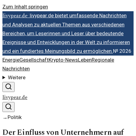
Zum Inhalt springen
livypear.de
·
livypear.de bietet umfassende Nachrichten
und Analysen zu aktuellen Themen aus verschiedenen
Bereichen, um Leserinnen und Leser über bedeutende
Ereignisse und Entwicklungen in der Welt zu informieren
und ein fundiertes Meinungsbild zu ermöglichen.
№
2026
Energie
Gesellschaft
Krypto-News
Leben
Regionale
Nachrichten
Weitere
livypear.de
→
Politik
Der Einfluss von Unternehmern auf