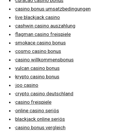
·
curacao casino bonus
·
casino bonus umsatzbedingungen
·
live blackjack casino
·
cashwin casino auszahlung
·
flagman casino freispiele
·
smokace casino bonus
·
cosmo casino bonus
·
casino willkommensbonus
·
vulcan casino bonus
·
krypto casino bonus
·
joo casino
·
crypto casino deutschland
·
casino freispiele
·
online casino seriös
·
blackjack online seriös
·
casino bonus vergleich