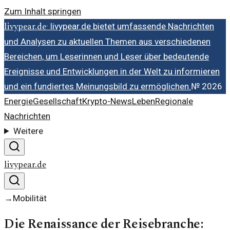
Zum Inhalt springen
livypear.de
·
livypear.de bietet umfassende Nachrichten
und Analysen zu aktuellen Themen aus verschiedenen
Bereichen, um Leserinnen und Leser über bedeutende
Ereignisse und Entwicklungen in der Welt zu informieren
und ein fundiertes Meinungsbild zu ermöglichen.
№
2026
Energie
Gesellschaft
Krypto-News
Leben
Regionale
Nachrichten
Weitere
livypear.de
→
Mobilität
Die Renaissance der Reisebranche: