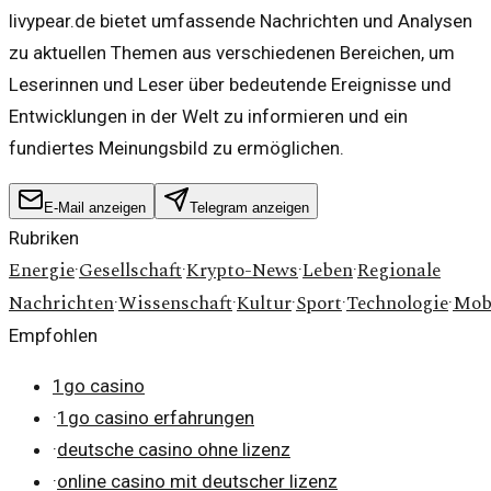
livypear.de bietet umfassende Nachrichten und Analysen
zu aktuellen Themen aus verschiedenen Bereichen, um
Leserinnen und Leser über bedeutende Ereignisse und
Entwicklungen in der Welt zu informieren und ein
fundiertes Meinungsbild zu ermöglichen.
E-Mail anzeigen
Telegram anzeigen
Rubriken
Energie
Gesellschaft
Krypto-News
Leben
Regionale
·
·
·
·
Nachrichten
Wissenschaft
Kultur
Sport
Technologie
Mobi
·
·
·
·
·
Empfohlen
1go casino
·
1go casino erfahrungen
·
deutsche casino ohne lizenz
·
online casino mit deutscher lizenz