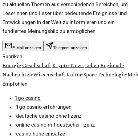
zu aktuellen Themen aus verschiedenen Bereichen, um
Leserinnen und Leser über bedeutende Ereignisse und
Entwicklungen in der Welt zu informieren und ein
fundiertes Meinungsbild zu ermöglichen.
E-Mail anzeigen
Telegram anzeigen
Rubriken
Energie
Gesellschaft
Krypto-News
Leben
Regionale
·
·
·
·
Nachrichten
Wissenschaft
Kultur
Sport
Technologie
Mobi
·
·
·
·
·
Empfohlen
1go casino
·
1go casino erfahrungen
·
deutsche casino ohne lizenz
·
online casino mit deutscher lizenz
·
casino hohe einsätze