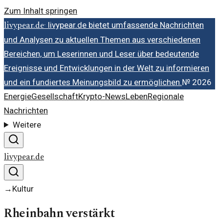
Zum Inhalt springen
livypear.de
·
livypear.de bietet umfassende Nachrichten
und Analysen zu aktuellen Themen aus verschiedenen
Bereichen, um Leserinnen und Leser über bedeutende
Ereignisse und Entwicklungen in der Welt zu informieren
und ein fundiertes Meinungsbild zu ermöglichen.
№
2026
Energie
Gesellschaft
Krypto-News
Leben
Regionale
Nachrichten
Weitere
livypear.de
→
Kultur
Rheinbahn verstärkt