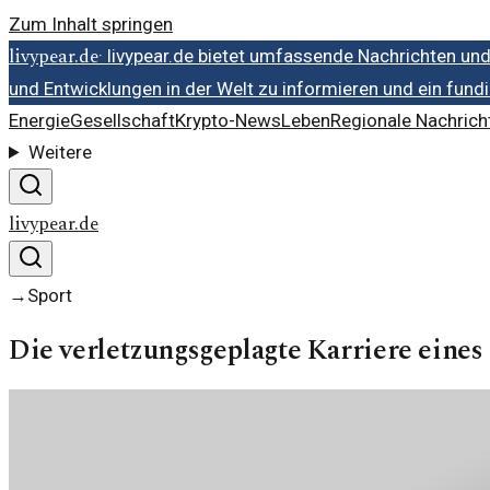
Zum Inhalt springen
livypear.de
·
livypear.de bietet umfassende Nachrichten un
und Entwicklungen in der Welt zu informieren und ein fund
Energie
Gesellschaft
Krypto-News
Leben
Regionale Nachrich
Weitere
livypear.de
→
Sport
Die verletzungsgeplagte Karriere eine